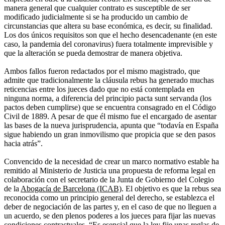
manera general que cualquier contrato es susceptible de ser
modificado judicialmente si se ha producido un cambio de
circunstancias que altera su base económica, es decir, su finalidad.
Los dos únicos requisitos son que el hecho desencadenante (en este
caso, la pandemia del coronavirus) fuera totalmente imprevisible y
que la alteración se pueda demostrar de manera objetiva.
Ambos fallos fueron redactados por el mismo magistrado, que
admite que tradicionalmente la cláusula rebus ha generado muchas
reticencias entre los jueces dado que no está contemplada en
ninguna norma, a diferencia del principio pacta sunt servanda (los
pactos deben cumplirse) que se encuentra consagrado en el Código
Civil de 1889. A pesar de que él mismo fue el encargado de asentar
las bases de la nueva jurisprudencia, apunta que “todavía en España
sigue habiendo un gran inmovilismo que propicia que se den pasos
hacia atrás”.
Convencido de la necesidad de crear un marco normativo estable ha
remitido al Ministerio de Justicia una propuesta de reforma legal en
colaboración con el secretario de la Junta de Gobierno del Colegio
de la
Abogacía de Barcelona (ICAB)
. El objetivo es que la rebus sea
reconocida como un principio general del derecho, se establezca el
deber de negociación de las partes y, en el caso de que no lleguen a
un acuerdo, se den plenos poderes a los jueces para fijar las nuevas
condiciones contractuales. “Es esencial que la ley fije unas reglas de