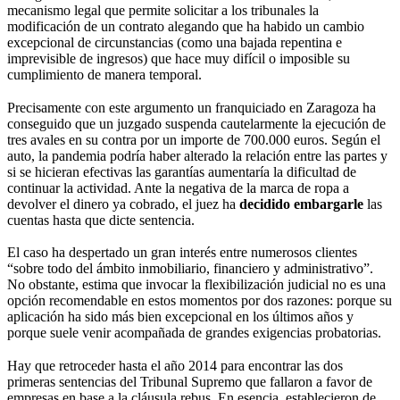
mecanismo legal que permite solicitar a los tribunales la
modificación de un contrato alegando que ha habido un cambio
excepcional de circunstancias (como una bajada repentina e
imprevisible de ingresos) que hace muy difícil o imposible su
cumplimiento de manera temporal.
Precisamente con este argumento un franquiciado en Zaragoza ha
conseguido que un juzgado suspenda cautelarmente la ejecución de
tres avales en su contra por un importe de 700.000 euros. Según el
auto, la pandemia podría haber alterado la relación entre las partes y
si se hicieran efectivas las garantías aumentaría la dificultad de
continuar la actividad. Ante la negativa de la marca de ropa a
devolver el dinero ya cobrado, el juez ha
decidido embargarle
las
cuentas hasta que dicte sentencia.
El caso ha despertado un gran interés entre numerosos clientes
“sobre todo del ámbito inmobiliario, financiero y administrativo”.
No obstante, estima que invocar la flexibilización judicial no es una
opción recomendable en estos momentos por dos razones: porque su
aplicación ha sido más bien excepcional en los últimos años y
porque suele venir acompañada de grandes exigencias probatorias.
Hay que retroceder hasta el año 2014 para encontrar las dos
primeras sentencias del Tribunal Supremo que fallaron a favor de
empresas en base a la cláusula rebus. En esencia, establecieron de