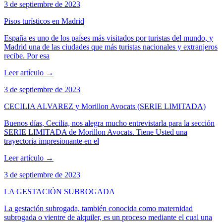
3 de septiembre de 2023
Pisos turísticos en Madrid
España es uno de los países más visitados por turistas del mundo, y
Madrid una de las ciudades que más turistas nacionales y extranjeros
recibe. Por esa
Leer artículo
→
3 de septiembre de 2023
CECILIA ALVAREZ y Morillon Avocats (SERIE LIMITADA)
Buenos días, Cecilia, nos alegra mucho entrevistarla para la sección
SERIE LIMITADA de Morillon Avocats. Tiene Usted una
trayectoria impresionante en el
Leer artículo
→
3 de septiembre de 2023
LA GESTACIÓN SUBROGADA
La gestación subrogada, también conocida como maternidad
subrogada o vientre de alquiler, es un proceso mediante el cual una