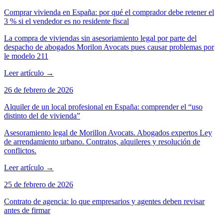
Comprar vivienda en España: por qué el comprador debe retener el
3 % si el vendedor es no residente fiscal
La compra de viviendas sin asesoriamiento legal por parte del
despacho de abogados Morilon Avocats pues causar problemas por
le modelo 211
Leer artículo
→
26 de febrero de 2026
Alquiler de un local profesional en España: comprender el “uso
distinto del de vivienda”
Asesoramiento legal de Morillon Avocats. Abogados expertos Ley
de arrendamiento urbano. Contratos, alquileres y resolución de
conflictos.
Leer artículo
→
25 de febrero de 2026
Contrato de agencia: lo que empresarios y agentes deben revisar
antes de firmar