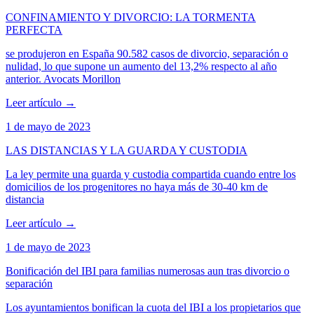
CONFINAMIENTO Y DIVORCIO: LA TORMENTA
PERFECTA
se produjeron en España 90.582 casos de divorcio, separación o
nulidad, lo que supone un aumento del 13,2% respecto al año
anterior. Avocats Morillon
Leer artículo
→
1 de mayo de 2023
LAS DISTANCIAS Y LA GUARDA Y CUSTODIA
La ley permite una guarda y custodia compartida cuando entre los
domicilios de los progenitores no haya más de 30-40 km de
distancia
Leer artículo
→
1 de mayo de 2023
Bonificación del IBI para familias numerosas aun tras divorcio o
separación
Los ayuntamientos bonifican la cuota del IBI a los propietarios que