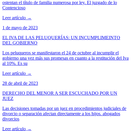
ostentan el título de familia numerosa por ley. El juzgado de lo
Contencioso
Leer artículo
→
1 de mayo de 2023
EL IVA DE LAS PELUQUERÍAS: UN INCUMPLIMEINTO
DEL GOBIERNO
Los peluqueros se manifestaron el 24 de octubre al incumplir el
gobierno una vez más sus promesas en cuanto a la restitución del Iva
al 10%. Es su
Leer artículo
→
28 de abril de 2023
DERECHO DEL MENOR A SER ESCUCHADO POR UN
JUEZ
Las decisiones tomadas por un juez en procedimientos judiciales de
divorcio o separación afectan directamente a los hijos. abogados
divorcios
Leer artículo
→