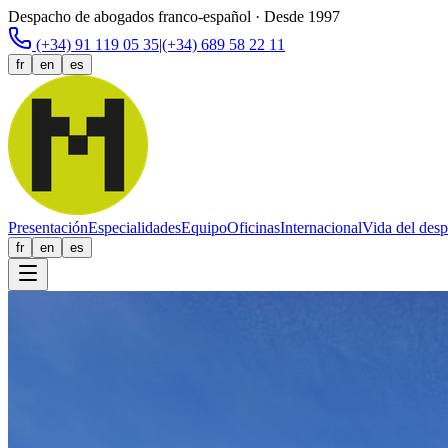
Despacho de abogados franco-español · Desde 1997
(+34) 91 119 05 35
|
(+34) 689 58 22 11
fr
en
es
Presentación
Especialidades
Equipo
Oficinas
Internacional
Vida del des
fr
en
es