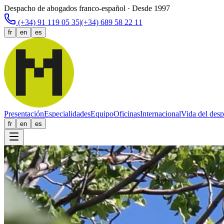
Despacho de abogados franco-español · Desde 1997
(+34) 91 119 05 35
|
(+34) 689 58 22 11
fr
en
es
Presentación
Especialidades
Equipo
Oficinas
Internacional
Vida del des
fr
en
es