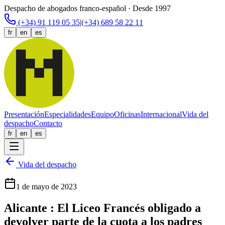
Despacho de abogados franco-español · Desde 1997
(+34) 91 119 05 35
|
(+34) 689 58 22 11
fr
en
es
Presentación
Especialidades
Equipo
Oficinas
Internacional
Vida del
despacho
Contacto
fr
en
es
Vida del despacho
1 de mayo de 2023
Alicante : El Liceo Francés obligado a
devolver parte de la cuota a los padres