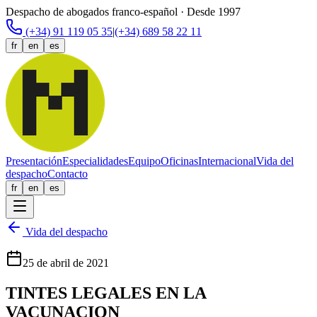
Despacho de abogados franco-español · Desde 1997
(+34) 91 119 05 35
|
(+34) 689 58 22 11
fr
en
es
Presentación
Especialidades
Equipo
Oficinas
Internacional
Vida del
despacho
Contacto
fr
en
es
Vida del despacho
25 de abril de 2021
TINTES LEGALES EN LA
VACUNACION