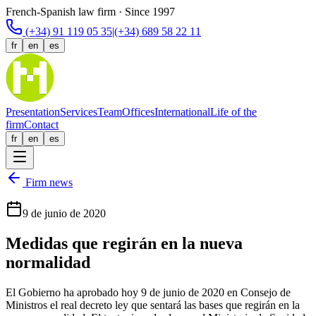
French-Spanish law firm · Since 1997
(+34) 91 119 05 35
|
(+34) 689 58 22 11
fr
en
es
Presentation
Services
Team
Offices
International
Life of the
firm
Contact
fr
en
es
Firm news
9 de junio de 2020
Medidas que regirán en la nueva
normalidad
El Gobierno ha aprobado hoy 9 de junio de 2020 en Consejo de
Ministros el real decreto ley que sentará las bases que regirán en la