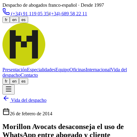
Despacho de abogados franco-español · Desde 1997
(+34) 91 119 05 35
|
(+34) 689 58 22 11
fr
en
es
Presentación
Especialidades
Equipo
Oficinas
Internacional
Vida del
despacho
Contacto
fr
en
es
Vida del despacho
26 de febrero de 2014
Morillon Avocats desaconseja el uso de
WhatsApp entre abogado y cliente