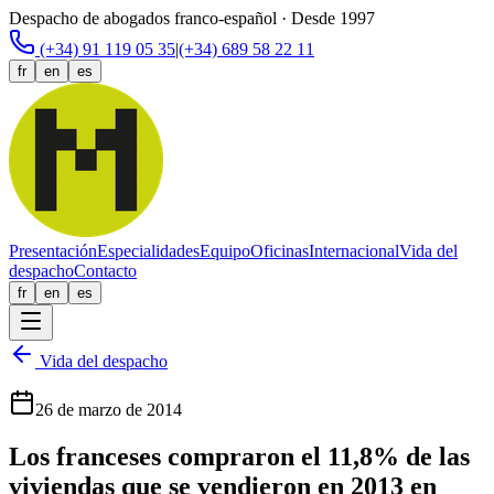
Despacho de abogados franco-español · Desde 1997
(+34) 91 119 05 35
|
(+34) 689 58 22 11
fr
en
es
Presentación
Especialidades
Equipo
Oficinas
Internacional
Vida del
despacho
Contacto
fr
en
es
Vida del despacho
26 de marzo de 2014
Los franceses compraron el 11,8% de las
viviendas que se vendieron en 2013 en