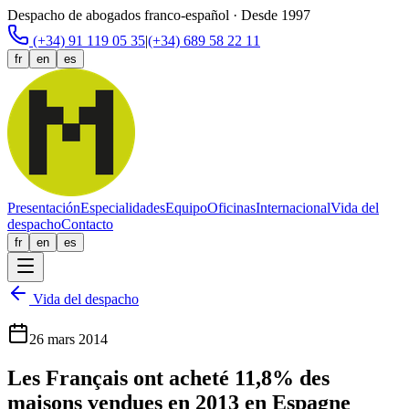
Despacho de abogados franco-español · Desde 1997
(+34) 91 119 05 35
|
(+34) 689 58 22 11
fr
en
es
Presentación
Especialidades
Equipo
Oficinas
Internacional
Vida del
despacho
Contacto
fr
en
es
Vida del despacho
26 mars 2014
Les Français ont acheté 11,8% des
maisons vendues en 2013 en Espagne