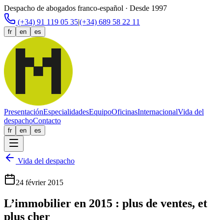
Despacho de abogados franco-español · Desde 1997
(+34) 91 119 05 35
|
(+34) 689 58 22 11
fr
en
es
Presentación
Especialidades
Equipo
Oficinas
Internacional
Vida del
despacho
Contacto
fr
en
es
Vida del despacho
24 février 2015
L’immobilier en 2015 : plus de ventes, et
plus cher