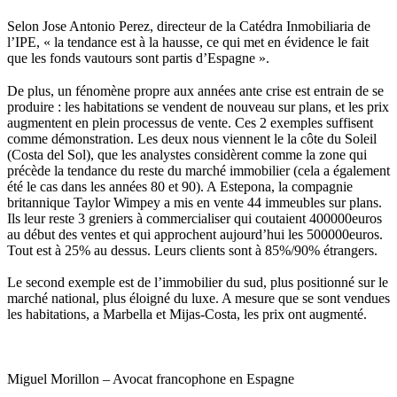
Selon Jose Antonio Perez, directeur de la Catédra Inmobiliaria de
l’IPE, « la tendance est à la hausse, ce qui met en évidence le fait
que les fonds vautours sont partis d’Espagne ».
De plus, un fénomène propre aux années ante crise est entrain de se
produire : les habitations se vendent de nouveau sur plans, et les prix
augmentent en plein processus de vente. Ces 2 exemples suffisent
comme démonstration. Les deux nous viennent le la côte du Soleil
(Costa del Sol), que les analystes considèrent comme la zone qui
précède la tendance du reste du marché immobilier (cela a également
été le cas dans les années 80 et 90). A Estepona, la compagnie
britannique Taylor Wimpey a mis en vente 44 immeubles sur plans.
Ils leur reste 3 greniers à commercialiser qui coutaient 400000euros
au début des ventes et qui approchent aujourd’hui les 500000euros.
Tout est à 25% au dessus. Leurs clients sont à 85%/90% étrangers.
Le second exemple est de l’immobilier du sud, plus positionné sur le
marché national, plus éloigné du luxe. A mesure que se sont vendues
les habitations, a Marbella et Mijas-Costa, les prix ont augmenté.
Miguel Morillon – Avocat francophone en Espagne