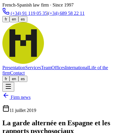
French-Spanish law firm · Since 1997
(+34) 91 119 05 35
|
(+34) 689 58 22 11
fr
en
es
Presentation
Services
Team
Offices
International
Life of the
firm
Contact
fr
en
es
Firm news
11 juillet 2019
La garde alternée en Espagne et les
rapports psychosociaux