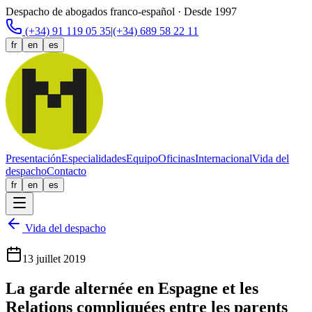
Despacho de abogados franco-español · Desde 1997
(+34) 91 119 05 35
|
(+34) 689 58 22 11
fr
en
es
Presentación
Especialidades
Equipo
Oficinas
Internacional
Vida del
despacho
Contacto
fr
en
es
Vida del despacho
13 juillet 2019
La garde alternée en Espagne et les
Relations compliquées entre les parents