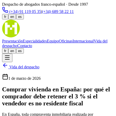
Despacho de abogados franco-español · Desde 1997
(+34) 91 119 05 35
|
(+34) 689 58 22 11
fr
en
es
Presentación
Especialidades
Equipo
Oficinas
Internacional
Vida del
despacho
Contacto
fr
en
es
Vida del despacho
1 de marzo de 2026
Comprar vivienda en España: por qué el
comprador debe retener el 3 % si el
vendedor es no residente fiscal
En España, toda compraventa inmobiliaria realizada por