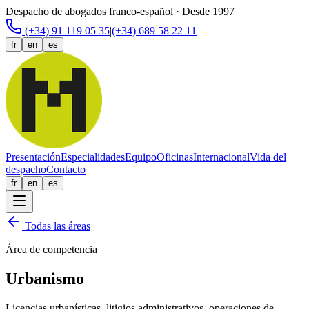
Despacho de abogados franco-español · Desde 1997
(+34) 91 119 05 35
|
(+34) 689 58 22 11
fr
en
es
Presentación
Especialidades
Equipo
Oficinas
Internacional
Vida del
despacho
Contacto
fr
en
es
Todas las áreas
Área de competencia
Urbanismo
Licencias urbanísticas, litigios administrativos, operaciones de