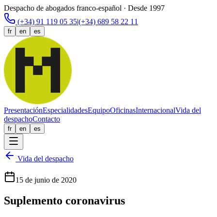
Despacho de abogados franco-español · Desde 1997
(+34) 91 119 05 35
|
(+34) 689 58 22 11
fr
en
es
Presentación
Especialidades
Equipo
Oficinas
Internacional
Vida del
despacho
Contacto
fr
en
es
Vida del despacho
15 de junio de 2020
Suplemento coronavirus