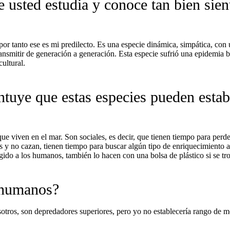
e usted estudia y conoce tan bien sie
or tanto ese es mi predilecto. Es una especie dinámica, simpática, con u
smitir de generación a generación. Esta especie sufrió una epidemia br
ultural.
ntuye que estas especies pueden establ
ue viven en el mar. Son sociales, es decir, que tienen tiempo para perde
enes y no cazan, tienen tiempo para buscar algún tipo de enriquecimient
igido a los humanos, también lo hacen con una bolsa de plástico si se tro
 humanos?
ros, son depredadores superiores, pero yo no establecería rango de me