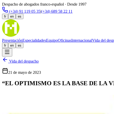
Despacho de abogados franco-español · Desde 1997
(+34) 91 119 05 35
|
(+34) 689 58 22 11
fr
en
es
Presentación
Especialidades
Equipo
Oficinas
Internacional
Vida del des
fr
en
es
Vida del despacho
21 de mayo de 2023
“EL OPTIMISMO ES LA BASE DE LA 