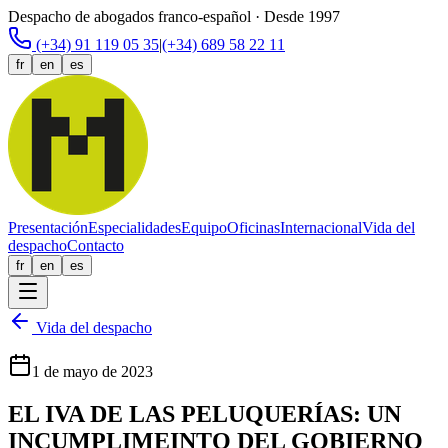
Despacho de abogados franco-español · Desde 1997
(+34) 91 119 05 35
|
(+34) 689 58 22 11
fr
en
es
Presentación
Especialidades
Equipo
Oficinas
Internacional
Vida del
despacho
Contacto
fr
en
es
Vida del despacho
1 de mayo de 2023
EL IVA DE LAS PELUQUERÍAS: UN
INCUMPLIMEINTO DEL GOBIERNO