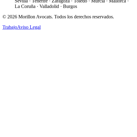
Sevilla · Tenerife · Zaragoza · Toledo · Murcia · Mallorca ·
La Coruña · Valladolid · Burgos
©
2026
Morillon Avocats.
Todos los derechos reservados
.
Trabajo
Aviso Legal