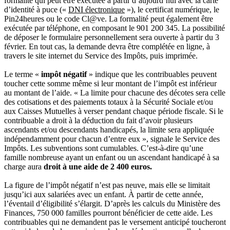
formalité qui peut être exécutée à partir d’aujourd’hui avec la carte
d’identité à puce («
DNI électronique
»), le certificat numérique, le
Pin24heures ou le code Cl@ve. La formalité peut également être
exécutée par téléphone, en composant le 901 200 345. La possibilité
de déposer le formulaire personnellement sera ouverte à partir du 3
février. En tout cas, la demande devra être complétée en ligne, à
travers le site internet du Service des Impôts, puis imprimée.
Le terme «
impôt négatif
» indique que les contribuables peuvent
toucher cette somme même si leur montant de l’impôt est inférieur
au montant de l’aide. « La limite pour chacune des décotes sera celle
des cotisations et des paiements totaux à la Sécurité Sociale et/ou
aux Caisses Mutuelles à verser pendant chaque période fiscale. Si le
contribuable a droit à la déduction du fait d’avoir plusieurs
ascendants et/ou descendants handicapés, la limite sera appliquée
indépendamment pour chacun d’entre eux », signale le Service des
Impôts. Les subventions sont cumulables. C’est-à-dire qu’une
famille nombreuse ayant un enfant ou un ascendant handicapé à sa
charge aura
droit à une aide de 2 400 euros.
La figure de l’impôt négatif n’est pas neuve, mais elle se limitait
jusqu’ici aux salariées avec un enfant. À partir de cette année,
l’éventail d’éligibilité s’élargit. D’après les calculs du Ministère des
Finances, 750 000 familles pourront bénéficier de cette aide. Les
contribuables qui ne demandent pas le versement anticipé toucheront