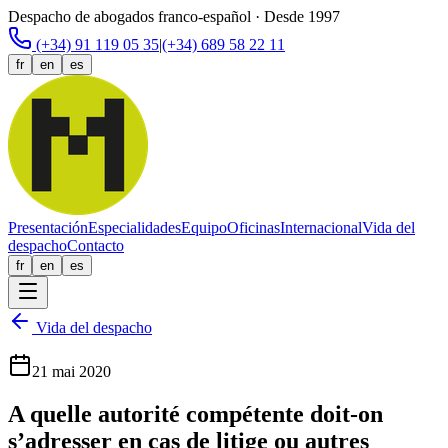
Despacho de abogados franco-español · Desde 1997
(+34) 91 119 05 35
|
(+34) 689 58 22 11
fr
en
es
Presentación
Especialidades
Equipo
Oficinas
Internacional
Vida del
despacho
Contacto
fr
en
es
Vida del despacho
21 mai 2020
A quelle autorité compétente doit-on
s’adresser en cas de litige ou autres