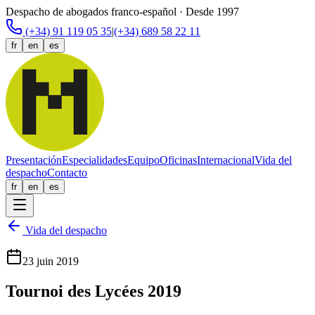
Despacho de abogados franco-español · Desde 1997
(+34) 91 119 05 35
|
(+34) 689 58 22 11
fr
en
es
Presentación
Especialidades
Equipo
Oficinas
Internacional
Vida del
despacho
Contacto
fr
en
es
Vida del despacho
23 juin 2019
Tournoi des Lycées 2019