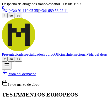
Despacho de abogados franco-español · Desde 1997
(+34) 91 119 05 35
|
(+34) 689 58 22 11
fr
en
es
Presentación
Especialidades
Equipo
Oficinas
Internacional
Vida del des
fr
en
es
Vida del despacho
19 de marzo de 2020
TESTAMENTOS EUROPEOS