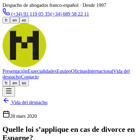
Despacho de abogados franco-español · Desde 1997
(+34) 91 119 05 35
|
(+34) 689 58 22 11
fr
en
es
Presentación
Especialidades
Equipo
Oficinas
Internacional
Vida del
despacho
Contacto
fr
en
es
Vida del despacho
28 mars 2020
Quelle loi s’applique en cas de divorce en
Espagne?