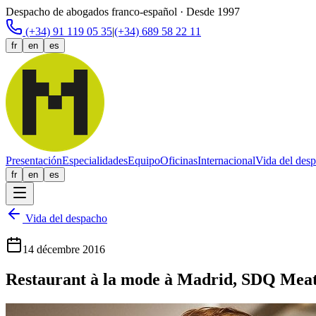
Despacho de abogados franco-español · Desde 1997
(+34) 91 119 05 35
|
(+34) 689 58 22 11
fr
en
es
Presentación
Especialidades
Equipo
Oficinas
Internacional
Vida del des
fr
en
es
Vida del despacho
14 décembre 2016
Restaurant à la mode à Madrid, SDQ Meat 