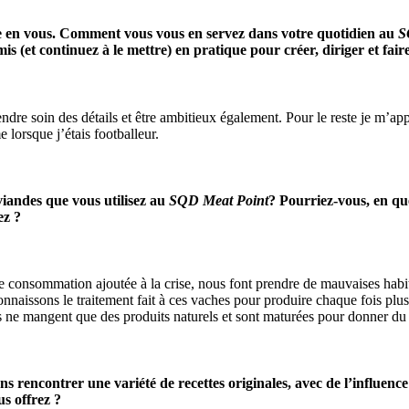
ste en vous. Comment vous vous en servez dans votre quotidien au
S
is (et continuez à le mettre) en pratique pour créer, diriger et fai
rendre soin des détails et être ambitieux également. Pour le reste je m
 lorsque j’étais footballeur.
 viandes que vous utilisez au
SQD Meat Point
? Pourriez-vous, en qu
ez ?
é de consommation ajoutée à la crise, nous font prendre de mauvaises 
nnaissons le traitement fait à ces vaches pour produire chaque fois plus
ne mangent que des produits naturels et sont maturées pour donner du g
s rencontrer une variété de recettes originales, avec de l’influen
s offrez ?