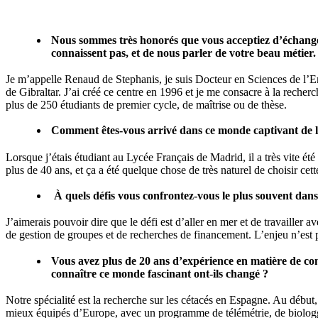
Nous sommes très honorés que vous acceptiez d’échanger
connaissent pas, et de nous parler de votre beau métier.
Je m’appelle Renaud de Stephanis, je suis Docteur en Sciences de l’E
de Gibraltar. J’ai créé ce centre en 1996 et je me consacre à la recherc
plus de 250 étudiants de premier cycle, de maîtrise ou de thèse.
Comment êtes-vous arrivé dans ce monde captivant de l
Lorsque j’étais étudiant au Lycée Français de Madrid, il a très vite é
plus de 40 ans, et ça a été quelque chose de très naturel de choisir cett
À quels défis vous confrontez-vous le plus souvent dans 
J’aimerais pouvoir dire que le défi est d’aller en mer et de travailler 
de gestion de groupes et de recherches de financement. L’enjeu n’est pa
Vous avez plus de 20 ans d’expérience en matière de c
connaître ce monde fascinant ont-ils changé ?
Notre spécialité est la recherche sur les cétacés en Espagne. Au début,
mieux équipés d’Europe, avec un programme de télémétrie, de biolog