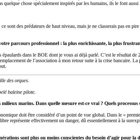
 pas quelque chose spécialement inspirés par les humains, ils le font aussi
e sont des prédateurs de haut niveau, mais je ne classerais pas en pire
re parcours professionnel : la plus enrichissante, la plus frustrant
s épaulards dans le BOE dont je vous ai déjà parlé. C’est le résultat de 2
l’emplacement de l’association à mon retour suite à la crise bancaire. La p
out.
lle des orques.
lé baleine pilote.
ilieux marins. Dans quelle mesure est-ce vrai ? Quels processus son
onomique doit être considéré d’un point de vue global. Dans le « premi
bre représente effectivement un danger, dû essentiellement à la surexploit
nérations sont plus ou moins conscientes du besoin d’agir pour la