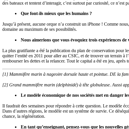
des bateaux et tentent d’interagir, c’est surtout par curiosité, ce n’est
Que font-ils mieux que les humains ?
Jusqu’à présent, aucune orque n’a construit un iPhone ! Comme nous, c
domaine au maximum de ses possibilités.
Nous aimerions que vous évoquiez trois expériences de vot
La plus gratifiante a été la publication du plan de conservation pour le
quitter l’entité en 2011 pour aller au CSIC, et de trouver un terrain à 
rembourser les dettes et la relancer. Tout le capital a été en jeu, après t
[1] Mammifère marin à nageoire dorsale haute et pointue. DE la fami
[2] Grand mammifère marin (delphinidé) à tête globuleuse. Aussi appe
Le modèle économique de nos sociétés met en danger les m
Il faudrait des semaines pour répondre à cette question. Le modèle éc
Dans d’autres régions, le modèle est un système de survie. Ce déséquili
chance, la régénération.
En tant qu’enseignant, pensez-vous que les nouvelles gé