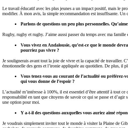
Le travail éducatif avec les plus jeunes a un impact positif, mais le p
modifier. À mon avis, la simple recommandation est insuffisante. Un ca
Parlons de questions un peu plus personnelles. Qu’aimez
Rugby, rugby et rugby. J’aime aussi passer du temps avec ma famille e
Vous vivez en Andalousie, qu’est-ce que le monde devrait
pourriez pas vivre ?
Je soulignerais avant tout la joie de vivre et la capacité de travailler. 
émotionnelle des gens et l’ironie appliquée au quotidien. De plus, il p
Vous tenez-vous au courant de l’actualité ou préférez-vo
qui vous donne de l’espoir ?
L’actualité m’intéresse à 100%, il est essentiel d’être attentif à tout c
responsabilité en tant que citoyens de savoir ce qui se passe et d’agi
une option pour moi.
Y a-t-il des questions auxquelles vous auriez aimé répo
Je voudrais simplement inviter tout le monde à visiter la Plaine de Gib