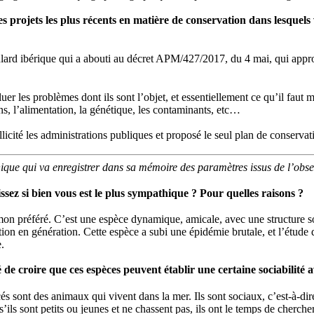
projets les plus récents en matière de conservation dans lesquels v
ard ibérique qui a abouti au décret APM/427/2017, du 4 mai, qui appro
er les problèmes dont ils sont l’objet, et essentiellement ce qu’il faut 
, l’alimentation, la génétique, les contaminants, etc…
icité les administrations publiques et proposé le seul plan de conservat
onique qui va enregistrer dans sa mémoire des paramètres issus de l’obse
sez si bien vous est le plus sympathique ? Pour quelles raisons ?
mon préféré. C’est une espèce dynamique, amicale, avec une structure so
ion en génération. Cette espèce a subi une épidémie brutale, et l’étude q
.
é de croire que ces espèces peuvent établir une certaine sociabilité a
acés sont des animaux qui vivent dans la mer. Ils sont sociaux, c’est-à-dir
t s’ils sont petits ou jeunes et ne chassent pas, ils ont le temps de cher