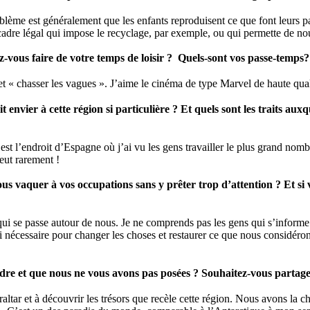
roblème est généralement que les enfants reproduisent ce que font leurs p
dre légal qui impose le recyclage, par exemple, ou qui permette de nouv
-vous faire de votre temps de loisir ? Quels-sont vos passe-temps?
t « chasser les vagues ». J’aime le cinéma de type Marvel de haute qual
 envier à cette région si particulière ? Et quels sont les traits a
C’est l’endroit d’Espagne où j’ai vu les gens travailler le plus grand nomb
leut rarement !
us vaquer à vos occupations sans y prêter trop d’attention ? Et si 
e qui se passe autour de nous. Je ne comprends pas les gens qui s’informe 
r si nécessaire pour changer les choses et restaurer ce que nous considé
ndre et que nous ne vous avons pas posées ? Souhaitez-vous partage
raltar et à découvrir les trésors que recèle cette région. Nous avons la 