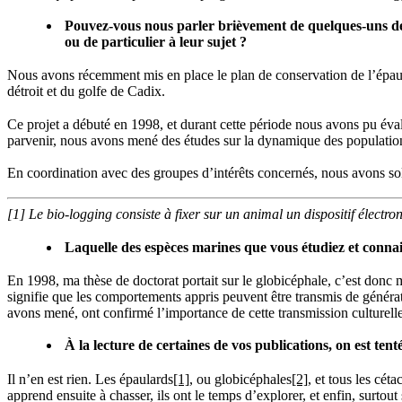
Pouvez-vous nous parler brièvement de quelques-uns des 
ou de particulier à leur sujet ?
Nous avons récemment mis en place le plan de conservation de l’épaul
détroit et du golfe de Cadix.
Ce projet a débuté en 1998, et durant cette période nous avons pu évalu
parvenir, nous avons mené des études sur la dynamique des populations
En coordination avec des groupes d’intérêts concernés, nous avons soll
[1] Le bio-logging consiste à fixer sur un animal un dispositif électr
Laquelle des espèces marines que vous étudiez et connais
En 1998, ma thèse de doctorat portait sur le globicéphale, c’est donc 
signifie que les comportements appris peuvent être transmis de générat
avons mené, ont confirmé l’importance de cette transmission culturelle
À la lecture de certaines de vos publications, on est tent
Il n’en est rien. Les épaulards
[1]
, ou globicéphales
[2]
, et tous les cét
apprend ensuite à chasser, ils ont le temps d’explorer, et enfin, surtou