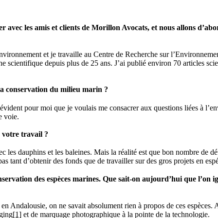
 avec les amis et clients de Morillon Avocats, et nous allons d’a
nvironnement et je travaille au Centre de Recherche sur l’Environneme
he scientifique depuis plus de 25 ans. J’ai publié environ 70 articles sci
a conservation du milieu marin ?
té évident pour moi que je voulais me consacrer aux questions liées à l
e voie.
votre travail ?
avec les dauphins et les baleines. Mais la réalité est que bon nombre de d
s tant d’obtenir des fonds que de travailler sur des gros projets en espé
onservation des espèces marines. Que sait-on aujourd’hui que l’on
 en Andalousie, on ne savait absolument rien à propos de ces espèces. Au
ging
[1]
et de marquage photographique à la pointe de la technologie.