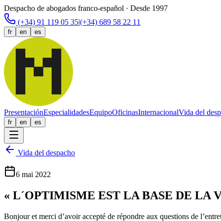
Despacho de abogados franco-español · Desde 1997
(+34) 91 119 05 35
|
(+34) 689 58 22 11
fr
en
es
Presentación
Especialidades
Equipo
Oficinas
Internacional
Vida del des
fr
en
es
Vida del despacho
6 mai 2022
« L´OPTIMISME EST LA BASE DE LA 
Bonjour et merci d’avoir accepté de répondre aux questions de l’e