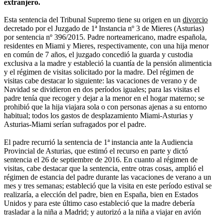
extranjero.
Esta sentencia del Tribunal Supremo tiene su origen en un
divorcio
decretado por el Juzgado de 1ª Instancia nº 3 de Mieres (Asturias)
por sentencia nº 396/2015. Padre norteamericano, madre española,
residentes en Miami y Mieres, respectivamente, con una hija menor
en común de 7 años, el juzgado concedió la guarda y custodia
exclusiva a la madre y estableció la cuantía de la pensión alimenticia
y el régimen de visitas solicitado por la madre. Del régimen de
visitas cabe destacar lo siguiente: las vacaciones de verano y de
Navidad se dividieron en dos períodos iguales; para las visitas el
padre tenía que recoger y dejar a la menor en el hogar materno; se
prohibió que la hija viajara sola o con personas ajenas a su entorno
habitual; todos los gastos de desplazamiento Miami-Asturias y
Asturias-Miami serían sufragados por el padre.
El padre recurrió la sentencia de 1ª instancia ante la Audiencia
Provincial de Asturias, que estimó el recurso en parte y dictó
sentencia el 26 de septiembre de 2016. En cuanto al régimen de
visitas, cabe destacar que la sentencia, entre otras cosas, amplió el
régimen de estancia del padre durante las vacaciones de verano a un
mes y tres semanas; estableció que la visita en este período estival se
realizaría, a elección del padre, bien en España, bien en Estados
Unidos y para este último caso estableció que la madre debería
trasladar a la niña a Madrid; y autorizó a la niña a viajar en avión