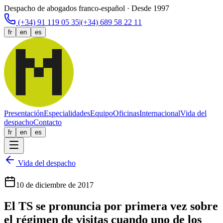
Despacho de abogados franco-español · Desde 1997
(+34) 91 119 05 35
|
(+34) 689 58 22 11
fr
en
es
Presentación
Especialidades
Equipo
Oficinas
Internacional
Vida del
despacho
Contacto
fr
en
es
Vida del despacho
10 de diciembre de 2017
El TS se pronuncia por primera vez sobre
el régimen de visitas cuando uno de los