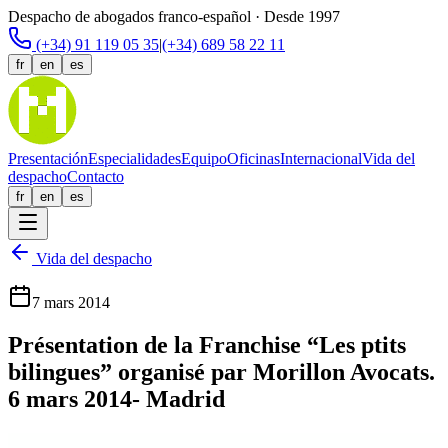
Despacho de abogados franco-español · Desde 1997
(+34) 91 119 05 35
|
(+34) 689 58 22 11
fr
en
es
Presentación
Especialidades
Equipo
Oficinas
Internacional
Vida del
despacho
Contacto
fr
en
es
Vida del despacho
7 mars 2014
Présentation de la Franchise “Les ptits
bilingues” organisé par Morillon Avocats.
6 mars 2014- Madrid