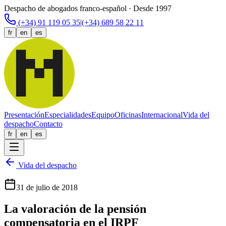
Despacho de abogados franco-español · Desde 1997
(+34) 91 119 05 35
|
(+34) 689 58 22 11
fr
en
es
Presentación
Especialidades
Equipo
Oficinas
Internacional
Vida del
despacho
Contacto
fr
en
es
Vida del despacho
31 de julio de 2018
La valoración de la pensión
compensatoria en el IRPF