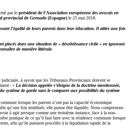
ormé par le
président de l’As
sociation européenne des avocats en
l provincial de Grenade (Espagne)
le 25 mai 2018.
sant l’égalité de leurs
parents
dans leur éducation. Il attire une fois
 placés dans une situation de « désobéissance civile » en ignorant
onnaître de manière littérale
.
judiciaire, à savoir que les Tribunaux Provinciaux doivent se
ément : «
La décision appelée s’éloigne de la doctrine mentionnée,
 du système de garde sans le comparer aux possibilités du système
ce commune lorsque les parents n’ont pas la capacité économique
 afin qu’une fois inutilisée, elle puisse être liquidée. Nous comprenons
’avoir à agir presque comme une troisième instance, face à la non-
ière pratique de ce qu’il faut faire avec la résidence commune lorsque
ents, afin qu’ils puissent procéder à la liquidation rapide de la