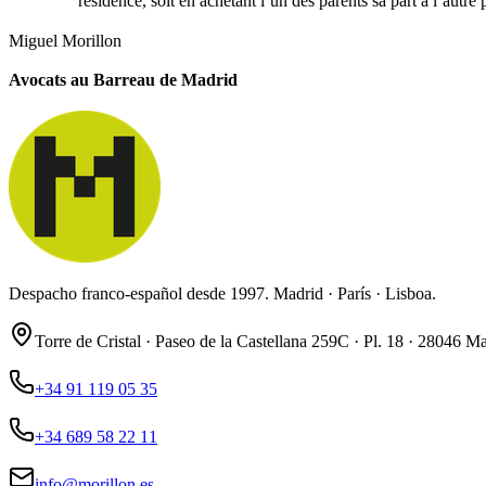
résidence, soit en achetant l’un des parents sa part à l’autre 
Miguel Morillon
Avocats au Barreau de Madrid
Despacho franco-español desde 1997. Madrid · París · Lisboa.
Torre de Cristal · Paseo de la Castellana 259C · Pl. 18 · 28046 M
+34 91 119 05 35
+34 689 58 22 11
info@morillon.es