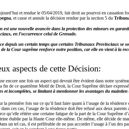
ujourd’hui et rendue le 05/04/2019, fait droit au pourvoi en cassation f
rpegna
, et casse et annule la décision rendue par la section 5 du
Tribuna
on est une nouvelle avancée dans la protection des mineurs en garantis
nciaux, en l’occurrence celui de Grenade.
e depuis un certain temps que certains Tribunaux Provinciaux se sont
de la Cour suprême renforce notre position, car elle en vient à la rec
eux aspects de cette Décision:
 encore une fois un aspect qui devrait être évident dans notre système 
la fin de ce quatrième Motif de Droit, la Cour Suprême déclare express
es et incomplètes, se limitant à mentionner les avantages du maintien
r la première fois sur ce qu’il faut faire quant à l’usage de la résiden
ue dans ces cas, l’usage de la résidence doit être refusé aux deux parents
rce qu’elle réitère une certaine fatigue de la part de la Cour Suprême d
trine établie par la Haute Cour elle-même. De même, elle décide de man
ans un tel cas, il est préférable de ne pas accorder l’usage à l’un des par