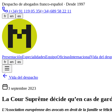
Despacho de abogados franco-español · Desde 1997
(+34) 91 119 05 35
|
(+34) 689 58 22 11
fr
en
es
Presentación
Especialidades
Equipo
Oficinas
Internacional
Vida del des
fr
en
es
Vida del despacho
3 septembre 2023
La Cour Suprême décide qu’en cas de garde
L’Association européenne des avocats en droit de la famille
se félic