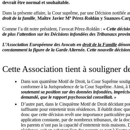
devrait être normal et souhaitable.
Dans la présente affaire, la Cour suprême, par une Décision notifiée a
droit de la famille
,
Maître Javier Mª Pérez-Roldán y Suanzes-Ca
Comme l’a dit notre président, l’avocat Pérez-Roldán :
«
Cette décisi
de plus l’attention sur les Décisions infondées des Tribunaux provi
L’Association Européenne des Avocats en
droit de la Famille
dénonc
constamment la figure de la Garde Alternée. Cette nouvelle décision 
Cette Association tient à souligner d
Dans son quatrième Motif de Droit, la Cour Suprême souligne
conformer à la Jurisprudence de la Cour Suprême. Ainsi, à 
soutenant sa position sur des données infondées, imprécis
demandé, que le rapport psychosocial conseillait. »
D’autre part, dans le Cinquième Motif de Droit décidant pou
suffisante pour entretenir trois résidences. Il établit donc q
donc que cette décision revêt une importance particulière pa
application constante, par de nombreux tribunaux, de la doc
les parents n’ont pas la capacité d’entretenir trois maisons. D