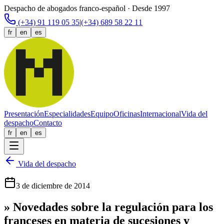
Despacho de abogados franco-español · Desde 1997
(+34) 91 119 05 35
|
(+34) 689 58 22 11
fr
en
es
Presentación
Especialidades
Equipo
Oficinas
Internacional
Vida del
despacho
Contacto
fr
en
es
Vida del despacho
3 de diciembre de 2014
» Novedades sobre la regulación para los
franceses en materia de sucesiones y