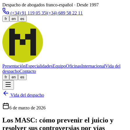
Despacho de abogados franco-español · Desde 1997
(+34) 91 119 05 35
|
(+34) 689 58 22 11
fr
en
es
Presentación
Especialidades
Equipo
Oficinas
Internacional
Vida del
despacho
Contacto
fr
en
es
Vida del despacho
6 de marzo de 2026
Los MASC: cómo prevenir el juicio y
resolver sus controversias por vías