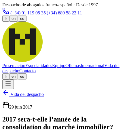
Despacho de abogados franco-español · Desde 1997
(+34) 91 119 05 35
|
(+34) 689 58 22 11
fr
en
es
Presentación
Especialidades
Equipo
Oficinas
Internacional
Vida del
despacho
Contacto
fr
en
es
Vida del despacho
29 juin 2017
2017 sera-t-elle l’année de la
consolidation du marché immobilier?