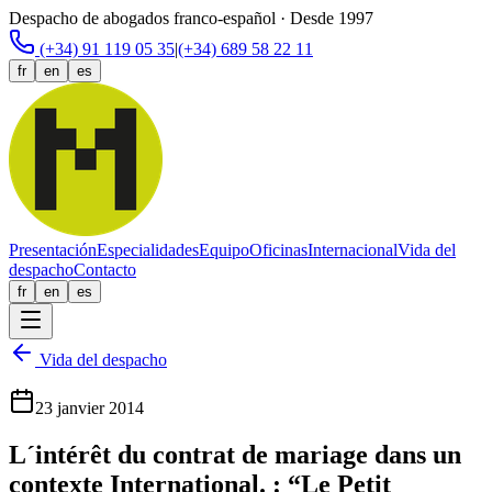
Despacho de abogados franco-español · Desde 1997
(+34) 91 119 05 35
|
(+34) 689 58 22 11
fr
en
es
Presentación
Especialidades
Equipo
Oficinas
Internacional
Vida del
despacho
Contacto
fr
en
es
Vida del despacho
23 janvier 2014
L´intérêt du contrat de mariage dans un
contexte International. : “Le Petit