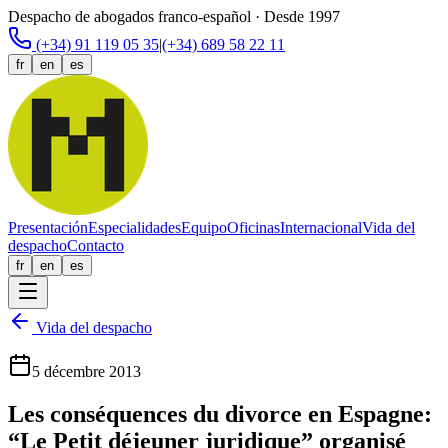
Despacho de abogados franco-español · Desde 1997
(+34) 91 119 05 35
|
(+34) 689 58 22 11
fr
en
es
Presentación
Especialidades
Equipo
Oficinas
Internacional
Vida del
despacho
Contacto
fr
en
es
Vida del despacho
5 décembre 2013
Les conséquences du divorce en Espagne:
“Le Petit déjeuner juridique” organisé