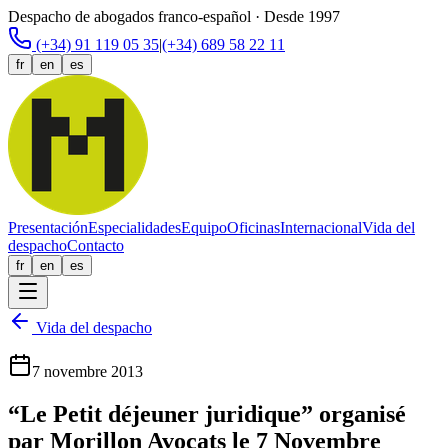
Despacho de abogados franco-español · Desde 1997
(+34) 91 119 05 35
|
(+34) 689 58 22 11
fr
en
es
Presentación
Especialidades
Equipo
Oficinas
Internacional
Vida del
despacho
Contacto
fr
en
es
Vida del despacho
7 novembre 2013
“Le Petit déjeuner juridique” organisé
par Morillon Avocats le 7 Novembre