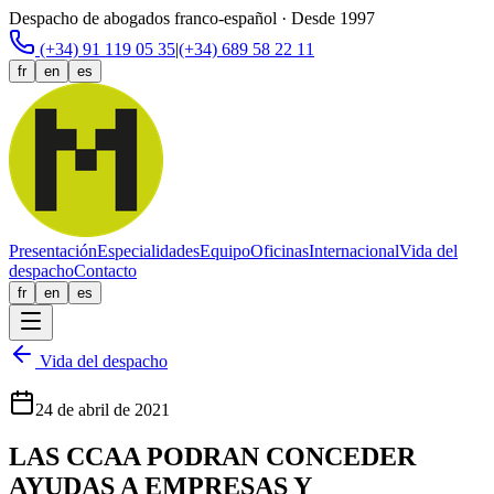
Despacho de abogados franco-español · Desde 1997
(+34) 91 119 05 35
|
(+34) 689 58 22 11
fr
en
es
Presentación
Especialidades
Equipo
Oficinas
Internacional
Vida del
despacho
Contacto
fr
en
es
Vida del despacho
24 de abril de 2021
LAS CCAA PODRAN CONCEDER
AYUDAS A EMPRESAS Y