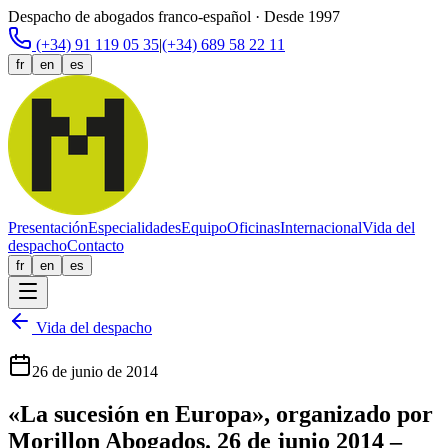
Despacho de abogados franco-español · Desde 1997
(+34) 91 119 05 35
|
(+34) 689 58 22 11
fr
en
es
Presentación
Especialidades
Equipo
Oficinas
Internacional
Vida del
despacho
Contacto
fr
en
es
Vida del despacho
26 de junio de 2014
«La sucesión en Europa», organizado por
Morillon Abogados. 26 de junio 2014 –