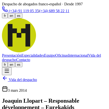
Despacho de abogados franco-español · Desde 1997
(+34) 91 119 05 35
|
(+34) 689 58 22 11
fr
en
es
Presentación
Especialidades
Equipo
Oficinas
Internacional
Vida del
despacho
Contacto
fr
en
es
Vida del despacho
3 mars 2014
Joaquin Llopart – Responsable
développement – Eurekakids