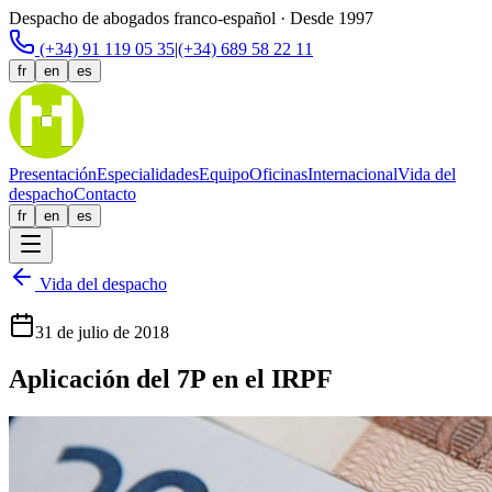
Despacho de abogados franco-español · Desde 1997
(+34) 91 119 05 35
|
(+34) 689 58 22 11
fr
en
es
Presentación
Especialidades
Equipo
Oficinas
Internacional
Vida del
despacho
Contacto
fr
en
es
Vida del despacho
31 de julio de 2018
Aplicación del 7P en el IRPF