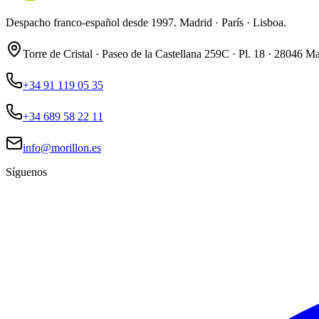
Despacho franco-español desde 1997. Madrid · París · Lisboa.
Torre de Cristal · Paseo de la Castellana 259C · Pl. 18 · 28046 M
+34 91 119 05 35
+34 689 58 22 11
info@morillon.es
Síguenos