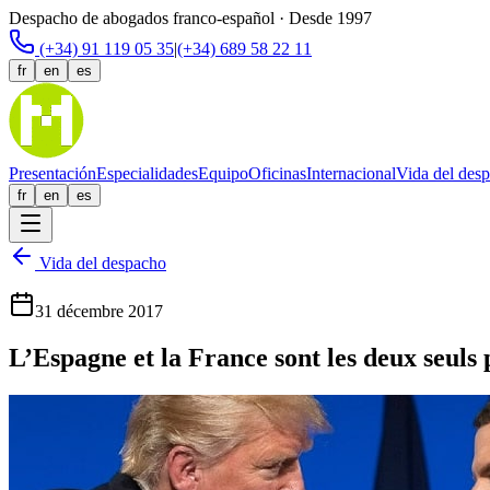
Despacho de abogados franco-español · Desde 1997
(+34) 91 119 05 35
|
(+34) 689 58 22 11
fr
en
es
Presentación
Especialidades
Equipo
Oficinas
Internacional
Vida del des
fr
en
es
Vida del despacho
31 décembre 2017
L’Espagne et la France sont les deux seuls