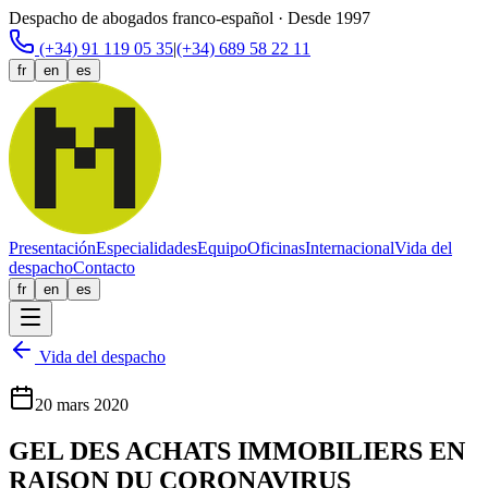
Despacho de abogados franco-español · Desde 1997
(+34) 91 119 05 35
|
(+34) 689 58 22 11
fr
en
es
Presentación
Especialidades
Equipo
Oficinas
Internacional
Vida del
despacho
Contacto
fr
en
es
Vida del despacho
20 mars 2020
GEL DES ACHATS IMMOBILIERS EN
RAISON DU CORONAVIRUS