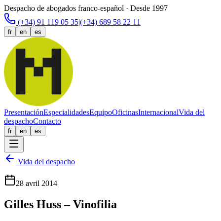
Despacho de abogados franco-español · Desde 1997
(+34) 91 119 05 35
|
(+34) 689 58 22 11
fr
en
es
Presentación
Especialidades
Equipo
Oficinas
Internacional
Vida del
despacho
Contacto
fr
en
es
Vida del despacho
28 avril 2014
Gilles Huss – Vinofilia