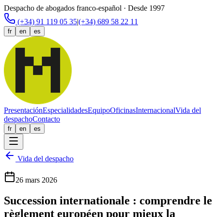
Despacho de abogados franco-español · Desde 1997
(+34) 91 119 05 35
|
(+34) 689 58 22 11
fr
en
es
Presentación
Especialidades
Equipo
Oficinas
Internacional
Vida del
despacho
Contacto
fr
en
es
Vida del despacho
26 mars 2026
Succession internationale : comprendre le
règlement européen pour mieux la