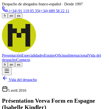
Despacho de abogados franco-español · Desde 1997
(+34) 91 119 05 35
|
(+34) 689 58 22 11
fr
en
es
Presentación
Especialidades
Equipo
Oficinas
Internacional
Vida del
despacho
Contacto
fr
en
es
Vida del despacho
5 avril 2016
Présentation Veeva Form en Espagne
(Isabelle Kindler)