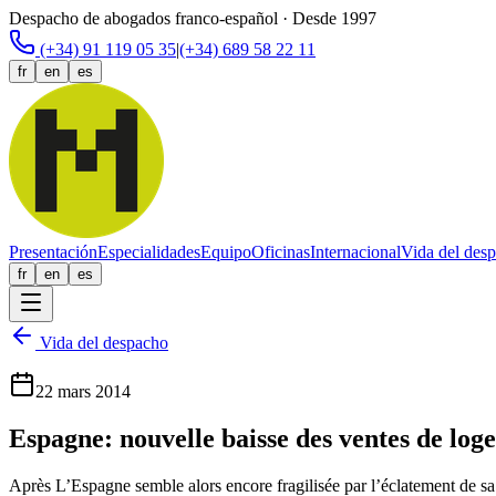
Despacho de abogados franco-español · Desde 1997
(+34) 91 119 05 35
|
(+34) 689 58 22 11
fr
en
es
Presentación
Especialidades
Equipo
Oficinas
Internacional
Vida del des
fr
en
es
Vida del despacho
22 mars 2014
Espagne: nouvelle baisse des ventes de log
Après L’Espagne semble alors encore fragilisée par l’éclatement de s