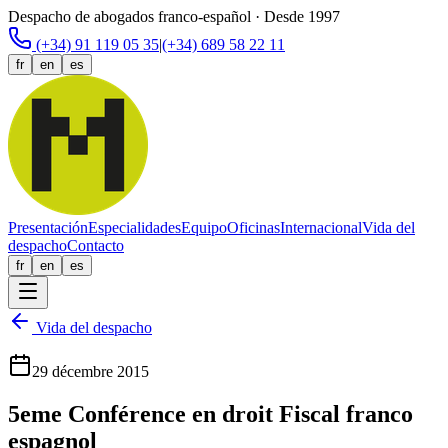
Despacho de abogados franco-español · Desde 1997
(+34) 91 119 05 35
|
(+34) 689 58 22 11
fr
en
es
Presentación
Especialidades
Equipo
Oficinas
Internacional
Vida del
despacho
Contacto
fr
en
es
Vida del despacho
29 décembre 2015
5eme Conférence en droit Fiscal franco
espagnol