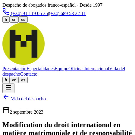
Despacho de abogados franco-español · Desde 1997
(+34) 91 119 05 35
|
(+34) 689 58 22 11
fr
en
es
Presentación
Especialidades
Equipo
Oficinas
Internacional
Vida del
despacho
Contacto
fr
en
es
Vida del despacho
2 septembre 2023
Modification du droit international en
matière matrimoniale et de responsabilité