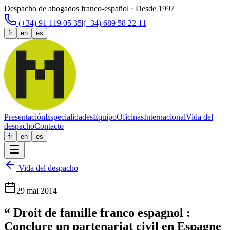
Despacho de abogados franco-español · Desde 1997
(+34) 91 119 05 35
|
(+34) 689 58 22 11
fr
en
es
Presentación
Especialidades
Equipo
Oficinas
Internacional
Vida del
despacho
Contacto
fr
en
es
Vida del despacho
29 mai 2014
“ Droit de famille franco espagnol :
Conclure un partenariat civil en Espagne