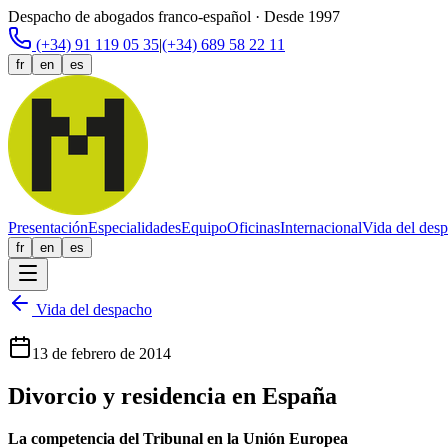
Despacho de abogados franco-español · Desde 1997
(+34) 91 119 05 35
|
(+34) 689 58 22 11
fr
en
es
Presentación
Especialidades
Equipo
Oficinas
Internacional
Vida del des
fr
en
es
Vida del despacho
13 de febrero de 2014
Divorcio y residencia en España
La competencia del Tribunal en la Unión Europea