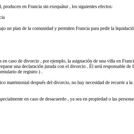
ad, producen en Francia sin exequátur , los siguientes efectos:
cia
bajo un plan de la comunidad y permiten Francia para pedir la liquidaci
es en caso de divorcio , por ejemplo, la asignación de una villa en Franc
reparar una declaración jurada con el divorcio . Él será responsable de l
mulario de registro ) .
o matrimonial después del divorcio, no hay necesidad de recurrir a la a
, especialmente en caso de desacuerdo , ya sea en propiedad o las person