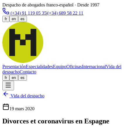
Despacho de abogados franco-español · Desde 1997
(+34) 91 119 05 35
|
(+34) 689 58 22 11
fr
en
es
Presentación
Especialidades
Equipo
Oficinas
Internacional
Vida del
despacho
Contacto
fr
en
es
Vida del despacho
19 mars 2020
Divorces et coronavirus en Espagne